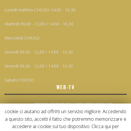
Lunedì mattino CHIUSO-14.00 - 16,30
Martedì 09,00 - 12,00 / 14.00 - 16,30
Mercoledì CHIUSO
Giovedì 09,00 - 12,00 / 14.00 - 16,30
Venerdì 09,00 - 12,00 / 14.00 - 16,30
Sabato CHIUSO
WEB-TV
L’85ESIMA EDIZIONE DELLA FIERA DEGLI UCCELLI DI
ALMENNO A CURA DI FEDERCACCIA
cookie ci aiutano ad offrirti un servizio migliore. Accedendo
5 Settembre 2019
a questo sito, accetti il fatto che potremmo memorizzare e
accedere ai cookie sul tuo dispositivo. Clicca qui per