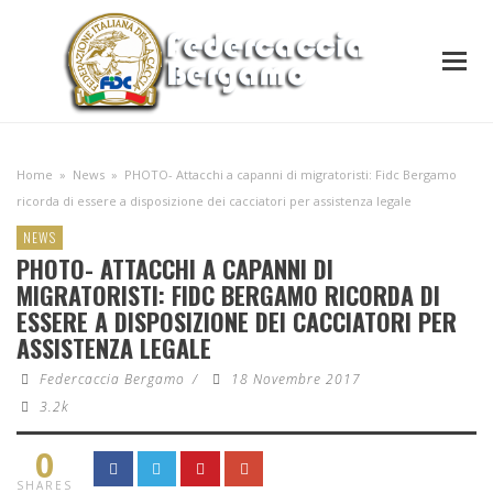
Home
»
News
»
PHOTO- Attacchi a capanni di migratoristi: Fidc Bergamo
ricorda di essere a disposizione dei cacciatori per assistenza legale
NEWS
PHOTO- ATTACCHI A CAPANNI DI
MIGRATORISTI: FIDC BERGAMO RICORDA DI
ESSERE A DISPOSIZIONE DEI CACCIATORI PER
ASSISTENZA LEGALE
Federcaccia Bergamo
/
18 Novembre 2017
3.2k
0
SHARES