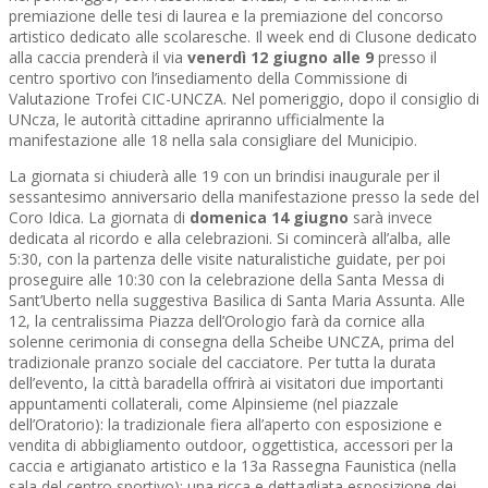
premiazione delle tesi di laurea e la premiazione del concorso
artistico dedicato alle scolaresche. Il week end di Clusone dedicato
alla caccia prenderà il via
venerdì 12 giugno alle 9
presso il
centro sportivo con l’insediamento della Commissione di
Valutazione Trofei CIC-UNCZA. Nel pomeriggio, dopo il consiglio di
UNcza, le autorità cittadine apriranno ufficialmente la
manifestazione alle 18 nella sala consigliare del Municipio.
La giornata si chiuderà alle 19 con un brindisi inaugurale per il
sessantesimo anniversario della manifestazione presso la sede del
Coro Idica. La giornata di
domenica 14 giugno
sarà invece
dedicata al ricordo e alla celebrazioni. Si comincerà all’alba, alle
5:30, con la partenza delle visite naturalistiche guidate, per poi
proseguire alle 10:30 con la celebrazione della Santa Messa di
Sant’Uberto nella suggestiva Basilica di Santa Maria Assunta. Alle
12, la centralissima Piazza dell’Orologio farà da cornice alla
solenne cerimonia di consegna della Scheibe UNCZA, prima del
tradizionale pranzo sociale del cacciatore. Per tutta la durata
dell’evento, la città baradella offrirà ai visitatori due importanti
appuntamenti collaterali, come Alpinsieme (nel piazzale
dell’Oratorio): la tradizionale fiera all’aperto con esposizione e
vendita di abbigliamento outdoor, oggettistica, accessori per la
caccia e artigianato artistico e la 13a Rassegna Faunistica (nella
sala del centro sportivo): una ricca e dettagliata esposizione dei