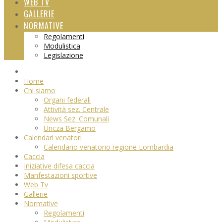
WEB TV
GALLERIE
NORMATIVE
Regolamenti
Modulistica
Legislazione
Home
Chi siamo
Organi federali
Attività sez. Centrale
News Sez. Comunali
Uncza Bergamo
Calendari venatori
Calendario venatorio regione Lombardia
Caccia
Iniziative difesa caccia
Manfestazioni sportive
Web Tv
Gallerie
Normative
Regolamenti