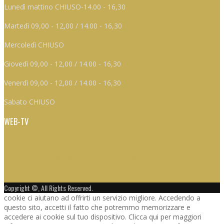
Lunedì mattino CHIUSO-14.00 - 16,30
Martedì 09,00 - 12,00 / 14.00 - 16,30
Mercoledì CHIUSO
Giovedì 09,00 - 12,00 / 14.00 - 16,30
Venerdì 09,00 - 12,00 / 14.00 - 16,30
Sabato CHIUSO
WEB-TV
Federcaccia Bergamo
L’85ESIMA EDIZIONE DELLA FIERA DEGLI UCCELLI DI ALMENNO A CURA DI FEDERCACCIA
5 Settembre 2019
Copyright ©, All Rights Reserved.
cookie ci aiutano ad offrirti un servizio migliore. Accedendo a
questo sito, accetti il fatto che potremmo memorizzare e
accedere ai cookie sul tuo dispositivo. Clicca qui per maggiori