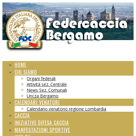
HOME
CHI SIAMO
Organi federali
Attività sez. Centrale
News Sez. Comunali
Uncza Bergamo
CALENDARI VENATORI
Calendario venatorio regione Lombardia
CACCIA
INIZIATIVE DIFESA CACCIA
MANFESTAZIONI SPORTIVE