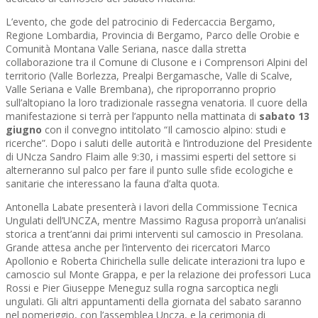
L’evento, che gode del patrocinio di Federcaccia Bergamo,
Regione Lombardia, Provincia di Bergamo, Parco delle Orobie e
Comunità Montana Valle Seriana, nasce dalla stretta
collaborazione tra il Comune di Clusone e i Comprensori Alpini del
territorio (Valle Borlezza, Prealpi Bergamasche, Valle di Scalve,
Valle Seriana e Valle Brembana), che riproporranno proprio
sull’altopiano la loro tradizionale rassegna venatoria. Il cuore della
manifestazione si terrà per l’appunto nella mattinata di
sabato 13
giugno
con il convegno intitolato “Il camoscio alpino: studi e
ricerche”. Dopo i saluti delle autorità e l’introduzione del Presidente
di UNcza Sandro Flaim alle 9:30, i massimi esperti del settore si
alterneranno sul palco per fare il punto sulle sfide ecologiche e
sanitarie che interessano la fauna d’alta quota.
Antonella Labate presenterà i lavori della Commissione Tecnica
Ungulati dell’UNCZA, mentre Massimo Ragusa proporrà un’analisi
storica a trent’anni dai primi interventi sul camoscio in Presolana.
Grande attesa anche per l’intervento dei ricercatori Marco
Apollonio e Roberta Chirichella sulle delicate interazioni tra lupo e
camoscio sul Monte Grappa, e per la relazione dei professori Luca
Rossi e Pier Giuseppe Meneguz sulla rogna sarcoptica negli
ungulati. Gli altri appuntamenti della giornata del sabato saranno
nel pomeriggio, con l’assemblea Uncza, e la cerimonia di