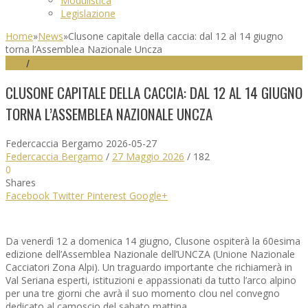
Modulistica
Legislazione
Home
»
News
»
Clusone capitale della caccia: dal 12 al 14 giugno
torna l’Assemblea Nazionale Uncza
NEWS
/
UNCZA BERGAMO
CLUSONE CAPITALE DELLA CACCIA: DAL 12 AL 14 GIUGNO
TORNA L’ASSEMBLEA NAZIONALE UNCZA
Federcaccia Bergamo
2026-05-27
Federcaccia Bergamo
/
27 Maggio 2026
/
182
0
Shares
Facebook
Twitter
Pinterest
Google+
Da venerdì 12 a domenica 14 giugno, Clusone ospiterà la 60esima
edizione dell’Assemblea Nazionale dell’UNCZA (Unione Nazionale
Cacciatori Zona Alpi). Un traguardo importante che richiamerà in
Val Seriana esperti, istituzioni e appassionati da tutto l’arco alpino
per una tre giorni che avrà il suo momento clou nel convegno
dedicato al camoscio del sabato mattina.