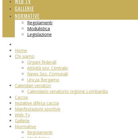
WEB TV
GALLERIE
NORMATIVE
Regolamenti
Modulistica
Legislazione
Home
Chi siamo
Organi federali
Attività sez. Centrale
News Sez. Comunali
Uncza Bergamo
Calendari venatori
Calendario venatorio regione Lombardia
Caccia
Iniziative difesa caccia
Manfestazioni sportive
Web Tv
Gallerie
Normative
Regolamenti