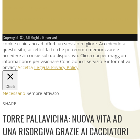
Federcaccia Bergamo
L’85ESIMA EDIZIONE DELLA FIERA DEGLI UCCELLI DI ALMENNO A CURA DI FEDERCACCIA
5 Settembre 2019
Copyright ©, All Rights Reserved.
cookie ci aiutano ad offrirti un servizio migliore. Accedendo a
questo sito, accetti il fatto che potremmo memorizzare e
accedere ai cookie sul tuo dispositivo. Clicca qui per maggiori
informazioni e per visionare Condizioni di servizio e informativa
privacy.
Accetta
Leggi la Privacy Policy
Chiudi
Necessario
Sempre attivato
SHARE
TORRE PALLAVICINA: NUOVA VITA AD
UNA RISORGIVA GRAZIE AI CACCIATORI