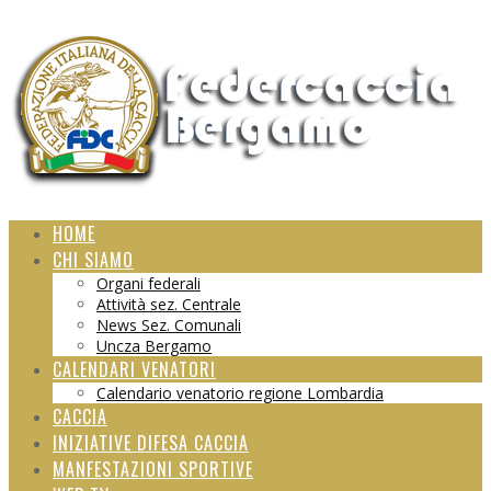
HOME
CHI SIAMO
Organi federali
Attività sez. Centrale
News Sez. Comunali
Uncza Bergamo
CALENDARI VENATORI
Calendario venatorio regione Lombardia
CACCIA
INIZIATIVE DIFESA CACCIA
MANFESTAZIONI SPORTIVE