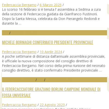
Federcaccia Bergamo
/
6 Marzo 2025
/
Lo scorso 16 febbraio si è tenuta l’ assemblea a Sedrina a cura
della sezione di Federcaccia guidata da Gianfranco Fustinoni.
Dopo la Santa Messa, celebrata da Don Pierangelo Redondi e
durante la …
NEWS
/
NEWS SEZ. COMUNALI
MICHELE BORNAGHI CONFERMATO PRESIDENTE PROVINCIALE
Federcaccia Bergamo
/
10 Aprile 2024
/
A poche settimane di distanza dall’annuale assemblea provinciale,
è ufficiale la nuova composizione del consiglio direttivo di
Federcaccia Bergamo. Nel corso della prima riunione del neonato
consiglio direttivo, è stato confermato Presidente provinciale …
MANFESTAZIONI SPORTIVE
/
NEWS
/
NEWS SEZ. COMUNALI
IL FEDERCACCIATORE GRAZIANO BORLINI CAMPIONE MONDIALE DI
FOSSA UNIVERSALE
Federcaccia Bergamo
/
22 Agosto 2023
/