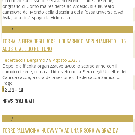
Un nuovo successo per Graziano Borlini. L’atleta 63enne,
originario di Gorno ma residente ad Ardesio, si è laureato
campione del Mondo della disciplina della fossa universale. Ad
Avila, una città spagnola vicino alla …
NEWS
/
NEWS SEZ. COMUNALI
TORNA LA FIERA DEGLI UCCELLI DI SARNICO: APPUNTAMENTO IL 15
AGOSTO AL LIDO NETTUNO
Federcaccia Bergamo
/
8 Agosto 2023
/
Dopo le difficoltà organizzative avute lo scorso anno con il
cambio di sede, torna al Lido Nettuno la Fiera degli Uccelli e dei
Cani da caccia, a cura della sezione di Federcaccia Sarnico …
Page :
1
2
3
4
…
40
NEWS COMUNALI
NEWS
/
NEWS SEZ. COMUNALI
TORRE PALLAVICINA: NUOVA VITA AD UNA RISORGIVA GRAZIE AI