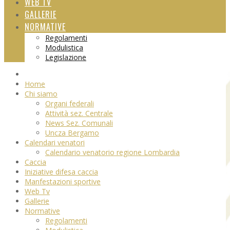
WEB TV
GALLERIE
NORMATIVE
Regolamenti
Modulistica
Legislazione
Home
Chi siamo
Organi federali
Attività sez. Centrale
News Sez. Comunali
Uncza Bergamo
Calendari venatori
Calendario venatorio regione Lombardia
Caccia
Iniziative difesa caccia
Manfestazioni sportive
Web Tv
Gallerie
Normative
Regolamenti