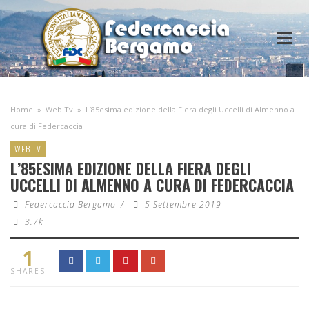
Home
»
Web Tv
»
L’85esima edizione della Fiera degli Uccelli di Almenno a
cura di Federcaccia
WEB TV
L’85ESIMA EDIZIONE DELLA FIERA DEGLI
UCCELLI DI ALMENNO A CURA DI FEDERCACCIA
Federcaccia Bergamo
/
5 Settembre 2019
3.7k
1
SHARES