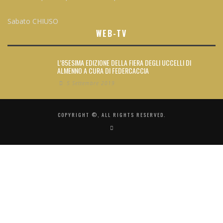
Sabato CHIUSO
WEB-TV
L’85ESIMA EDIZIONE DELLA FIERA DEGLI UCCELLI DI
ALMENNO A CURA DI FEDERCACCIA
5 Settembre 2019
COPYRIGHT ©, ALL RIGHTS RESERVED.