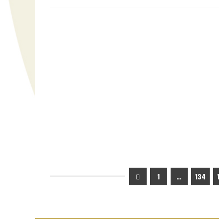
1
…
134