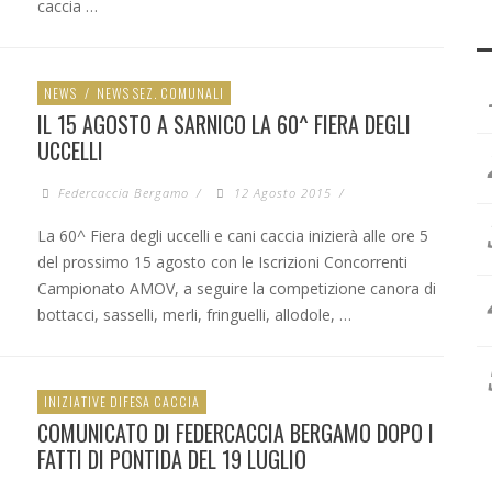
caccia …
NEWS
/
NEWS SEZ. COMUNALI
IL 15 AGOSTO A SARNICO LA 60^ FIERA DEGLI
UCCELLI
Federcaccia Bergamo
/
12 Agosto 2015
/
La 60^ Fiera degli uccelli e cani caccia inizierà alle ore 5
del prossimo 15 agosto con le Iscrizioni Concorrenti
Campionato AMOV, a seguire la competizione canora di
bottacci, sasselli, merli, fringuelli, allodole, …
INIZIATIVE DIFESA CACCIA
COMUNICATO DI FEDERCACCIA BERGAMO DOPO I
FATTI DI PONTIDA DEL 19 LUGLIO