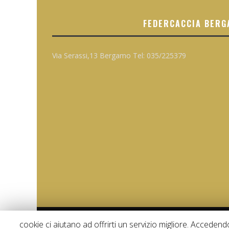
FEDERCACCIA BERG
Via Serassi,13 Bergamo Tel: 035/225379
cookie ci aiutano ad offrirti un servizio migliore. Acceden
COPYRIGHT ©, ALL RIGHTS RESERVED.