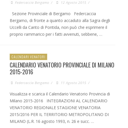
Federcaccia Bergamo
/
12 Agosto 2015
/
Sezione Provinciale di Bergamo Federcaccia
Bergamo, di fronte a quanto accaduto alla Sagra degli
Uccelli da Canto di Pontida, non può che esprimere il
proprio rammarico per i fatti avvenuti, sebbene, …
CALENDARI VENATORI
CALENDARIO VENATORIO PROVINCIALE DI MILANO
2015-2016
Federcaccia Bergamo
/
11 Agosto 2015
/
Visualizza e scarica il Calendario Venatorio Provincia di
Milano 2015-2016 INTEGRAZIONI AL CALENDARIO
VENATORIO REGIONALE STAGIONE VENATORIA
2015/2016 PER IL TERRITORIO METROPOLITANO DI
MILANO (L.R. 16 agosto 1993, n. 26 e succ. …