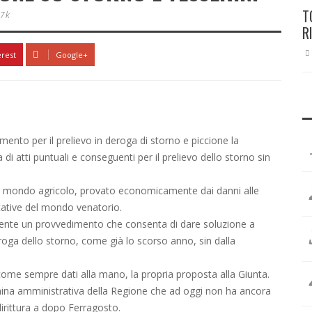
T
.7k
R
erest
Google+
ento per il prelievo in deroga di storno e piccione la
i atti puntuali e conseguenti per il prelievo dello storno sin
del mondo agricolo, provato economicamente dai danni alle
tative del mondo venatorio.
ente un provvedimento che consenta di dare soluzione a
roga dello storno, come già lo scorso anno, sin dalla
ome sempre dati alla mano, la propria proposta alla Giunta.
china amministrativa della Regione che ad oggi non ha ancora
dirittura a dopo Ferragosto.