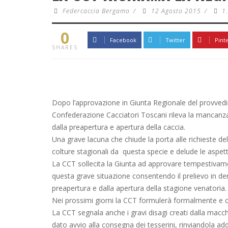
Federcaccia Bergamo
/
12 Agosto 2015
/
1
0
Facebook
Twitter
Pint
SHARES
Dopo l’approvazione in Giunta Regionale del provvedim
Confederazione Cacciatori Toscani rileva la mancanza d
dalla preapertura e apertura della caccia.
Una grave lacuna che chiude la porta alle richieste 
colture stagionali da questa specie e delude le aspet
La CCT sollecita la Giunta ad approvare tempestivam
questa grave situazione consentendo il prelievo in de
preapertura e dalla apertura della stagione venatoria.
Nei prossimi giorni la CCT formulerà formalmente e c
La CCT segnala anche i gravi disagi creati dalla mac
dato avvio alla consegna dei tesserini, rinviandola ad