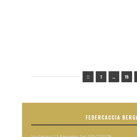
1
…
15
FEDERCACCIA BERG
Via Serassi,13 Bergamo Tel: 035/225379