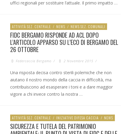
uffici regionali per sostituire l’attuale. Il primo impatto …
ATTIVITÀ SEZ. CENTRALE
/
NEWS
/
NEWS SEZ. COMUNALI
FIDC BERGAMO RISPONDE AD ACL DOPO
L’ARTICOLO APPARSO SU L’ECO DI BERGAMO DEL
26 OTTOBRE
Federcaccia Bergamo
/
2 Novembre 2015
/
Una risposta decisa contro sterili polemiche che non
aiutano il nostro mondo della caccia in difficoltà, ma
contribuiscono ad esasperare i toni e a dare maggior
vigore a chi invece contro la nostra …
ATTIVITÀ SEZ. CENTRALE
/
INIZIATIVE DIFESA CACCIA
/
NEWS
SICUREZZA E TUTELA DEL PATRIMONIO
AMBIENTALE: IL PUNTO DI VISTA DI FIDC E DELLE