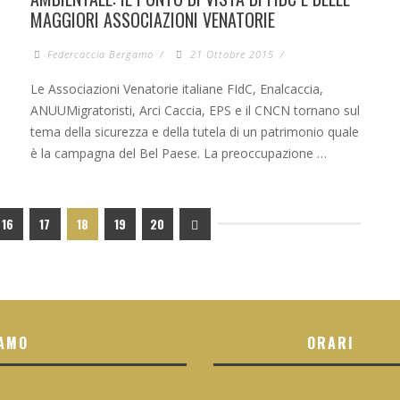
MAGGIORI ASSOCIAZIONI VENATORIE
Federcaccia Bergamo
/
21 Ottobre 2015
/
Le Associazioni Venatorie italiane FIdC, Enalcaccia,
ANUUMigratoristi, Arci Caccia, EPS e il CNCN tornano sul
tema della sicurezza e della tutela di un patrimonio quale
è la campagna del Bel Paese. La preoccupazione …
16
17
18
19
20
AMO
ORARI