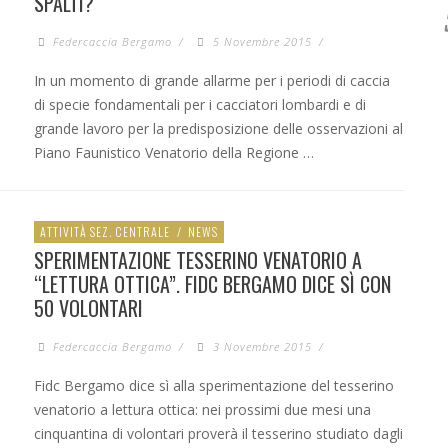
SPALTI?
Federcaccia Bergamo
/
5 Novembre 2015
/
In un momento di grande allarme per i periodi di caccia
di specie fondamentali per i cacciatori lombardi e di
grande lavoro per la predisposizione delle osservazioni al
Piano Faunistico Venatorio della Regione …
ATTIVITÀ SEZ. CENTRALE
/
NEWS
SPERIMENTAZIONE TESSERINO VENATORIO A
“LETTURA OTTICA”. FIDC BERGAMO DICE SÌ CON
50 VOLONTARI
Federcaccia Bergamo
/
3 Novembre 2015
/
Fidc Bergamo dice sì alla sperimentazione del tesserino
venatorio a lettura ottica: nei prossimi due mesi una
cinquantina di volontari proverà il tesserino studiato dagli