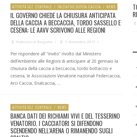
T
ATTIVITÀ SEZ. CENTRALE
/
INIZIATIVE DIFESA CACCIA
/
NEWS
R
IL GOVERNO CHIEDE LA CHIUSURA ANTICIPATA
DELLA CACCIA A BECCACCIA, TORDO SASSELLO E
CESENA: LE AAVV SCRIVONO ALLE REGIONI
Federcaccia Bergamo
/
5 Novembre 2015
/
Per rispondere all’ “invito” rivolto dal Ministero
dell’Ambiente alle Regioni di anticipare al 20 gennaio la
chiusura della caccia a beccaccia, tordo bottaccio e
cesena, le Associazioni Venatorie nazionali Federcaccia,
Arci Caccia, Enalcaccia, …
ATTIVITÀ SEZ. CENTRALE
/
NEWS
BANCA DATI DEI RICHIAMI VIVI E DEL TESSERINO
VENATORIO. I CACCIATORI SI DIFENDONO
SCENDENDO NELL’ARENA O RIMANENDO SUGLI