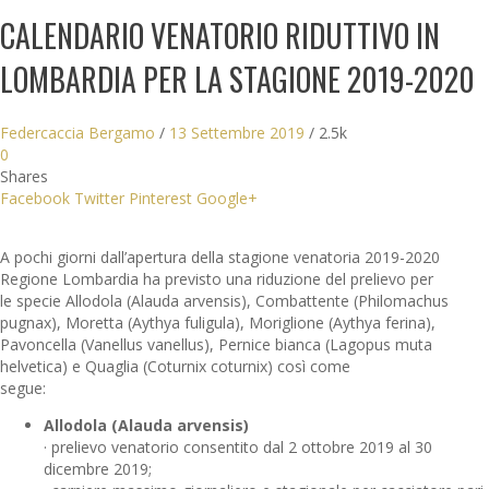
CALENDARIO VENATORIO RIDUTTIVO IN
LOMBARDIA PER LA STAGIONE 2019-2020
Federcaccia Bergamo
/
13 Settembre 2019
/
2.5k
0
Shares
Facebook
Twitter
Pinterest
Google+
A pochi giorni dall’apertura della stagione venatoria 2019-2020
Regione Lombardia ha previsto una riduzione del prelievo per
le specie Allodola (Alauda arvensis), Combattente (Philomachus
pugnax), Moretta (Aythya fuligula), Moriglione (Aythya ferina),
Pavoncella (Vanellus vanellus), Pernice bianca (Lagopus muta
helvetica) e Quaglia (Coturnix coturnix) così come
segue:
Allodola (Alauda arvensis)
· prelievo venatorio consentito dal 2 ottobre 2019 al 30
dicembre 2019;