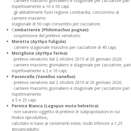
· carniere massimo giornaliero e stagionale per cacciatore pari
rispettivamente a 10 e 50 capi;
· gli abbattimenti fuori regione Lombardia, concorrono al
carniere massimo
stagionale di 50 capi consentito per cacciatore;
C
ombattente (Philomachus pugnax)
· sospensione del prelievo venatorio;
Moretta (Aythya fuligula)
· carniere stagionale massimo per cacciatore di 40 capi;
Moriglione (Aythya ferina)
· prelievo venatorio dal 2 ottobre 2019 al 20 gennaio 2020;
· carniere massimo giornaliero e stagionale per cacciatore, pari
rispettivamente a 2 e 10 capi;
Pavoncella (Vanellus vanellus)
· prelievo venatorio dal 2 ottobre 2019 al 20 gennaio 2020;
· carniere massimo giornaliero e stagionale per cacciatore pari
rispettivamente
a 5 e 25 capi;
Pernice Bianca (Lagopus muta helvetica)
· non saranno oggetto di prelievo le subpopolazioni in cui
l’indice riproduttivo,
calcolato in base ai censimenti estivi, risulti inferiore a 1,25
giovani/adulto;