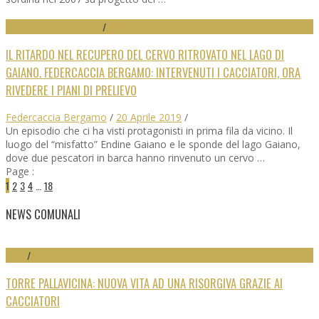
INIZIATIVE DIFESA CACCIA
/
NEWS
IL RITARDO NEL RECUPERO DEL CERVO RITROVATO NEL LAGO DI
GAIANO. FEDERCACCIA BERGAMO: INTERVENUTI I CACCIATORI, ORA
RIVEDERE I PIANI DI PRELIEVO
Federcaccia Bergamo
/
20 Aprile 2019
/
Un episodio che ci ha visti protagonisti in prima fila da vicino. Il
luogo del “misfatto” Endine Gaiano e le sponde del lago Gaiano,
dove due pescatori in barca hanno rinvenuto un cervo …
Page :
1
2
3
4
…
18
NEWS COMUNALI
NEWS
/
NEWS SEZ. COMUNALI
TORRE PALLAVICINA: NUOVA VITA AD UNA RISORGIVA GRAZIE AI
CACCIATORI