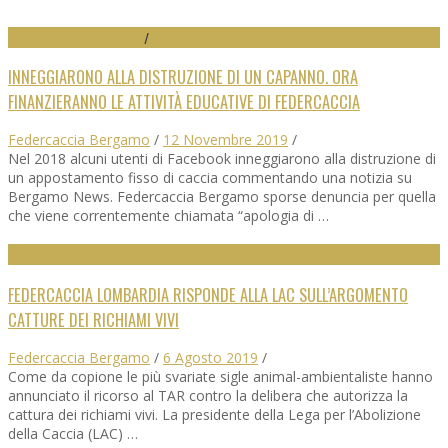
INIZIATIVE DIFESA CACCIA
/
NEWS
INNEGGIARONO ALLA DISTRUZIONE DI UN CAPANNO. ORA
FINANZIERANNO LE ATTIVITÀ EDUCATIVE DI FEDERCACCIA
Federcaccia Bergamo
/
12 Novembre 2019
/
Nel 2018 alcuni utenti di Facebook inneggiarono alla distruzione di
un appostamento fisso di caccia commentando una notizia su
Bergamo News. Federcaccia Bergamo sporse denuncia per quella
che viene correntemente chiamata “apologia di …
INIZIATIVE DIFESA CACCIA
FEDERCACCIA LOMBARDIA RISPONDE ALLA LAC SULL’ARGOMENTO
CATTURE DEI RICHIAMI VIVI
Federcaccia Bergamo
/
6 Agosto 2019
/
Come da copione le più svariate sigle animal-ambientaliste hanno
annunciato il ricorso al TAR contro la delibera che autorizza la
cattura dei richiami vivi. La presidente della Lega per l’Abolizione
della Caccia (LAC) …