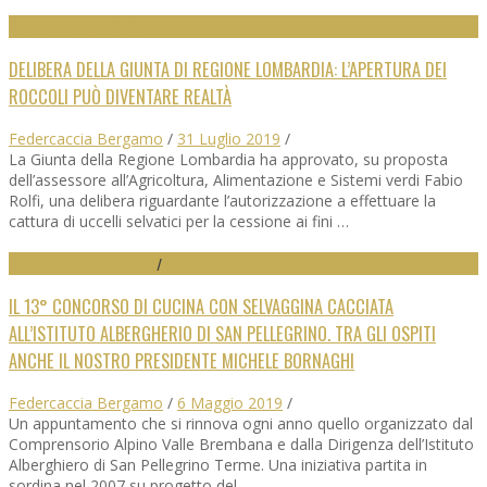
INIZIATIVE DIFESA CACCIA
DELIBERA DELLA GIUNTA DI REGIONE LOMBARDIA: L’APERTURA DEI
ROCCOLI PUÒ DIVENTARE REALTÀ
Federcaccia Bergamo
/
31 Luglio 2019
/
La Giunta della Regione Lombardia ha approvato, su proposta
dell’assessore all’Agricoltura, Alimentazione e Sistemi verdi Fabio
Rolfi, una delibera riguardante l’autorizzazione a effettuare la
cattura di uccelli selvatici per la cessione ai fini …
INIZIATIVE DIFESA CACCIA
/
NEWS
IL 13° CONCORSO DI CUCINA CON SELVAGGINA CACCIATA
ALL’ISTITUTO ALBERGHERIO DI SAN PELLEGRINO. TRA GLI OSPITI
ANCHE IL NOSTRO PRESIDENTE MICHELE BORNAGHI
Federcaccia Bergamo
/
6 Maggio 2019
/
Un appuntamento che si rinnova ogni anno quello organizzato dal
Comprensorio Alpino Valle Brembana e dalla Dirigenza dell’Istituto
Alberghiero di San Pellegrino Terme. Una iniziativa partita in
sordina nel 2007 su progetto del …