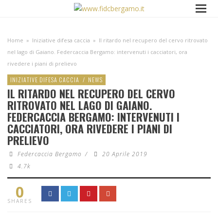
Home
»
Iniziative difesa caccia
»
Il ritardo nel recupero del cervo ritrovato
nel lago di Gaiano. Federcaccia Bergamo: intervenuti i cacciatori, ora
rivedere i piani di prelievo
INIZIATIVE DIFESA CACCIA
/
NEWS
IL RITARDO NEL RECUPERO DEL CERVO
RITROVATO NEL LAGO DI GAIANO.
FEDERCACCIA BERGAMO: INTERVENUTI I
CACCIATORI, ORA RIVEDERE I PIANI DI
PRELIEVO
Federcaccia Bergamo
/
20 Aprile 2019
4.7k
0
SHARES