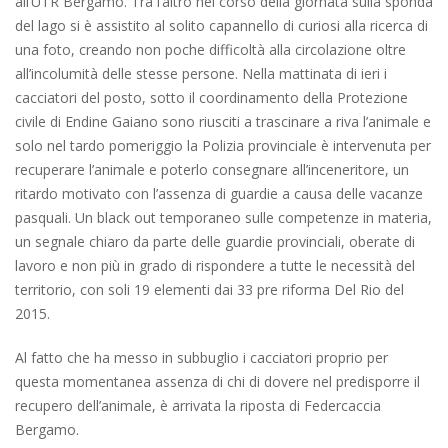
all’UTR Bergamo. Tra l’altro nel corso della giornata sulla sponda
del lago si è assistito al solito capannello di curiosi alla ricerca di
una foto, creando non poche difficoltà alla circolazione oltre
all’incolumità delle stesse persone. Nella mattinata di ieri i
cacciatori del posto, sotto il coordinamento della Protezione
civile di Endine Gaiano sono riusciti a trascinare a riva l’animale e
solo nel tardo pomeriggio la Polizia provinciale è intervenuta per
recuperare l’animale e poterlo consegnare all’inceneritore, un
ritardo motivato con l’assenza di guardie a causa delle vacanze
pasquali. Un black out temporaneo sulle competenze in materia,
un segnale chiaro da parte delle guardie provinciali, oberate di
lavoro e non più in grado di rispondere a tutte le necessità del
territorio, con soli 19 elementi dai 33 pre riforma Del Rio del
2015.
Al fatto che ha messo in subbuglio i cacciatori proprio per
questa momentanea assenza di chi di dovere nel predisporre il
recupero dell’animale, è arrivata la riposta di Federcaccia
Bergamo.