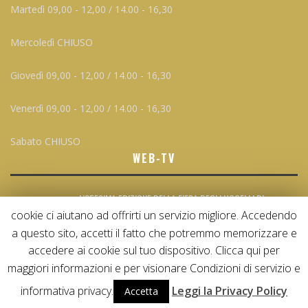
Martedì 09,00 - 12,00 / 14.00 - 16,30
Mercoledì CHIUSO
Giovedì 09,00 - 12,00 / 14.00 - 16,30
Venerdì 09,00 - 12,00 / 14.00 - 16,30
Sabato CHIUSO
WEB-TV
L’85ESIMA EDIZIONE DELLA FIERA DEGLI UCCELLI DI
ALMENNO A CURA DI FEDERCACCIA
cookie ci aiutano ad offrirti un servizio migliore. Accedendo
5 Settembre 2019
a questo sito, accetti il fatto che potremmo memorizzare e
accedere ai cookie sul tuo dispositivo. Clicca qui per
maggiori informazioni e per visionare Condizioni di servizio e
COPYRIGHT ©, ALL RIGHTS RESERVED.
informativa privacy.
Leggi la Privacy Policy
Accetta