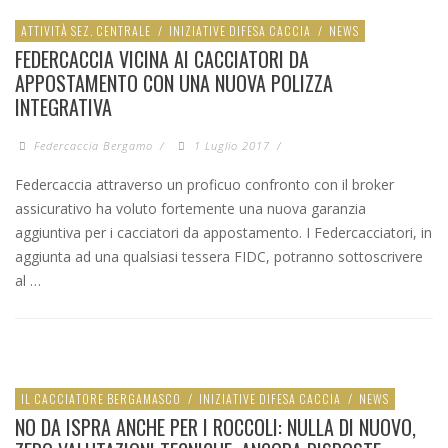
ATTIVITÀ SEZ. CENTRALE
/
INIZIATIVE DIFESA CACCIA
/
NEWS
FEDERCACCIA VICINA AI CACCIATORI DA
APPOSTAMENTO CON UNA NUOVA POLIZZA
INTEGRATIVA
Federcaccia Bergamo
/
1 Luglio 2017
/
Federcaccia attraverso un proficuo confronto con il broker
assicurativo ha voluto fortemente una nuova garanzia
aggiuntiva per i cacciatori da appostamento. I Federcacciatori, in
aggiunta ad una qualsiasi tessera FIDC, potranno sottoscrivere
al …
IL CACCIATORE BERGAMASCO
/
INIZIATIVE DIFESA CACCIA
/
NEWS
NO DA ISPRA ANCHE PER I ROCCOLI: NULLA DI NUOVO,