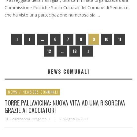
“Passeggiata della Famiglia”, una camminata organizzata dalla
Commissione Politiche Socio Culturali del Comune di Sedrina e
che ha visto una partecipazione numerosa sia …
1
…
6
7
8
9
10
11
12
…
18
NEWS COMUNALI
NEWS
/
NEWS SEZ. COMUNALI
TORRE PALLAVICINA: NUOVA VITA AD UNA RISORGIVA
GRAZIE AI CACCIATORI
Federcaccia Bergamo
/
9 Giugno 2026
/