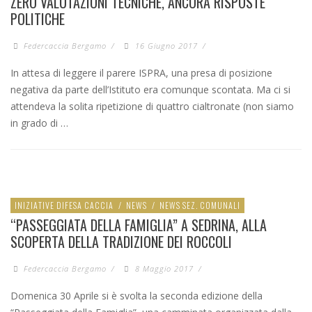
ZERO VALUTAZIONI TECNICHE, ANCORA RISPOSTE
POLITICHE
Federcaccia Bergamo
/
16 Giugno 2017
/
In attesa di leggere il parere ISPRA, una presa di posizione
negativa da parte dell’Istituto era comunque scontata. Ma ci si
attendeva la solita ripetizione di quattro cialtronate (non siamo
in grado di …
INIZIATIVE DIFESA CACCIA
/
NEWS
/
NEWS SEZ. COMUNALI
“PASSEGGIATA DELLA FAMIGLIA” A SEDRINA, ALLA
SCOPERTA DELLA TRADIZIONE DEI ROCCOLI
Federcaccia Bergamo
/
8 Maggio 2017
/
Domenica 30 Aprile si è svolta la seconda edizione della