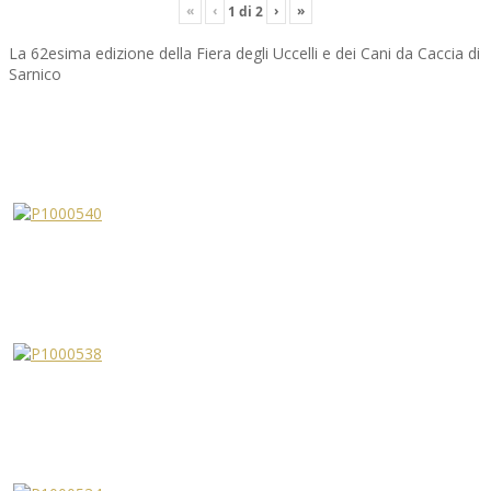
«
‹
›
»
1
di
2
La 62esima edizione della Fiera degli Uccelli e dei Cani da Caccia di
Sarnico