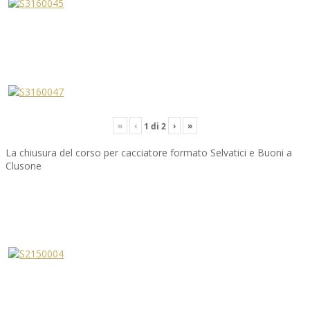
«
‹
›
»
1
di
2
La chiusura del corso per cacciatore formato Selvatici e Buoni a
Clusone