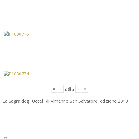
«
‹
›
»
2
di
2
La Sagra degli Uccelli di Almenno San Salvatore, edizione 2018