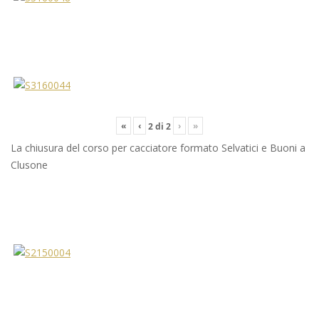
«
‹
›
»
2
di
2
La chiusura del corso per cacciatore formato Selvatici e Buoni a
Clusone