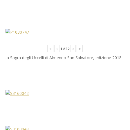
«
‹
›
»
1
di
2
La Sagra degli Uccelli di Almenno San Salvatore, edizione 2018