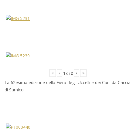
«
‹
›
»
1
di
2
La 62esima edizione della Fiera degli Uccelli e dei Cani da Caccia
di Sarnico