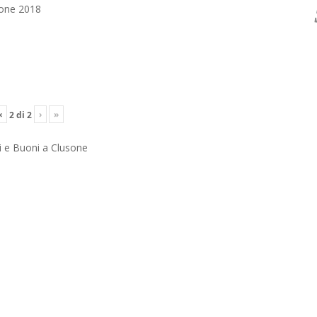
ione 2018
‹
›
»
2
di
2
i e Buoni a Clusone