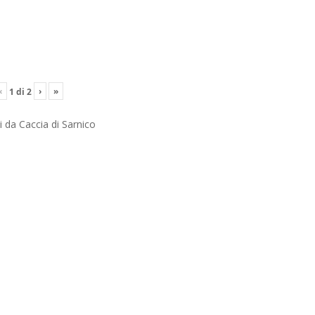
‹
›
»
1
di
2
i da Caccia di Sarnico