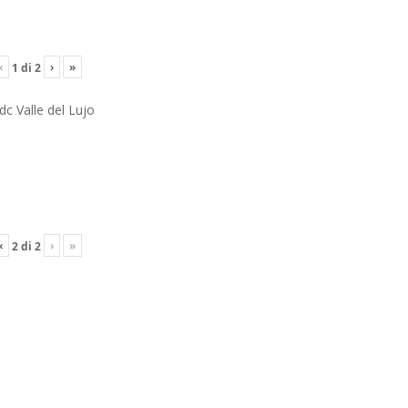
‹
›
»
1
di
2
dc Valle del Lujo
‹
›
»
2
di
2