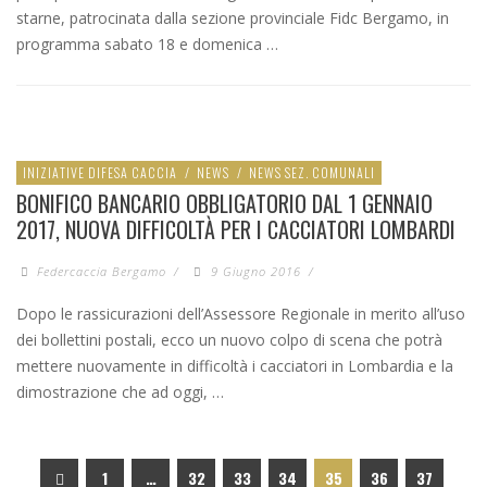
starne, patrocinata dalla sezione provinciale Fidc Bergamo, in
programma sabato 18 e domenica …
INIZIATIVE DIFESA CACCIA
/
NEWS
/
NEWS SEZ. COMUNALI
BONIFICO BANCARIO OBBLIGATORIO DAL 1 GENNAIO
2017, NUOVA DIFFICOLTÀ PER I CACCIATORI LOMBARDI
Federcaccia Bergamo
/
9 Giugno 2016
/
Dopo le rassicurazioni dell’Assessore Regionale in merito all’uso
dei bollettini postali, ecco un nuovo colpo di scena che potrà
mettere nuovamente in difficoltà i cacciatori in Lombardia e la
dimostrazione che ad oggi, …
1
…
32
33
34
35
36
37