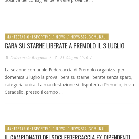
positiva dei consiglieri delle varie province …
MANFESTAZIONI SPORTIVE
/
NEWS
/
NEWS SEZ. COMUNALI
GARA SU STARNE LIBERATE A PREMOLO IL 3 LUGLIO
Federcaccia Bergamo
/
21 Giugno 2016
/
La sezione comunale Federcaccia di Premolo organizza per
domenica 3 luglio la prova libera su starne liberate senza sparo,
categoria unica. La manifestazione si disputerà a Premolo, in via
Ceradello, presso il campo …
MANFESTAZIONI SPORTIVE
/
NEWS
/
NEWS SEZ. COMUNALI
IL CAMPIONATO DEI SOCI FEDERCACCIA EX DIPENDENTI