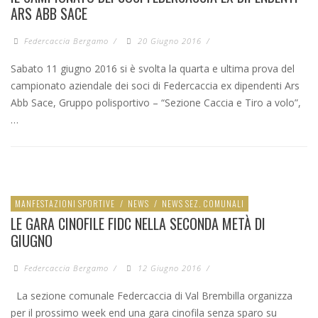
ARS ABB SACE
Federcaccia Bergamo
/
20 Giugno 2016
/
Sabato 11 giugno 2016 si è svolta la quarta e ultima prova del
campionato aziendale dei soci di Federcaccia ex dipendenti Ars
Abb Sace, Gruppo polisportivo – “Sezione Caccia e Tiro a volo”,
…
MANFESTAZIONI SPORTIVE
/
NEWS
/
NEWS SEZ. COMUNALI
LE GARA CINOFILE FIDC NELLA SECONDA METÀ DI
GIUGNO
Federcaccia Bergamo
/
12 Giugno 2016
/
La sezione comunale Federcaccia di Val Brembilla organizza
per il prossimo week end una gara cinofila senza sparo su