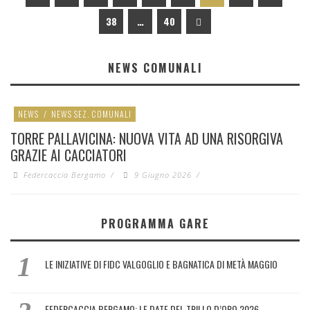
38
…
40
NEWS COMUNALI
NEWS
/
NEWS SEZ. COMUNALI
TORRE PALLAVICINA: NUOVA VITA AD UNA RISORGIVA
GRAZIE AI CACCIATORI
Federcaccia Bergamo
/
9 Giugno 2026
/
PROGRAMMA GARE
LE INIZIATIVE DI FIDC VALGOGLIO E BAGNATICA DI METÀ MAGGIO
FEDERCACCIA BERGAMO: LE DATE DEL TRILLO D’ORO 2026