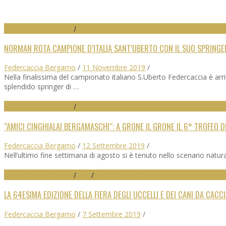
MANFESTAZIONI SPORTIVE
/
NEWS
NORMAN ROTA CAMPIONE D’ITALIA SANT’UBERTO CON IL SUO SPRINGE
Federcaccia Bergamo
/
11 Novembre 2019
/
Nella finalissima del campionato italiano S.Uberto Federcaccia è a
splendido springer di …
MANFESTAZIONI SPORTIVE
/
NEWS
“AMICI CINGHIALAI BERGAMASCHI“: A GRONE IL GRONE IL 6° TROFEO D
Federcaccia Bergamo
/
12 Settembre 2019
/
Nell’ultimo fine settimana di agosto si è tenuto nello scenario natura
MANFESTAZIONI SPORTIVE
/
NEWS
/
NEWS SEZ. COMUNALI
LA 64ESIMA EDIZIONE DELLA FIERA DEGLI UCCELLI E DEI CANI DA CACC
Federcaccia Bergamo
/
7 Settembre 2019
/