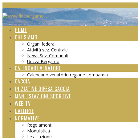
HOME
CHI SIAMO
Organi federali
Attività sez. Centrale
News Sez. Comunali
Uncza Bergamo
CALENDARI VENATORI
Calendario venatorio regione Lombardia
CACCIA
INIZIATIVE DIFESA CACCIA
MANFESTAZIONI SPORTIVE
WEB TV
GALLERIE
NORMATIVE
Regolamenti
Modulistica
Legislazione