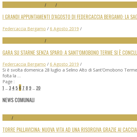
MANFESTAZIONI SPORTIVE
/
NEWS
/
NEWS SEZ. COMUNALI
I GRANDI APPUNTAMENTI D’AGOSTO DI FEDERCACCIA BERGAMO: LA SAG
Federcaccia Bergamo
/
6 Agosto 2019
/
MANFESTAZIONI SPORTIVE
/
NEWS
GARA SU STARNE SENZA SPARO: A SANT’OMOBONO TERME SI È CONCLU
Federcaccia Bergamo
/
6 Agosto 2019
/
Si è svolta domenica 28 luglio a Selino Alto di Sant’Omobono Terme,
folta la …
Page :
1
…
3
4
5
6
7
8
9
…
20
NEWS COMUNALI
NEWS
/
NEWS SEZ. COMUNALI
TORRE PALLAVICINA: NUOVA VITA AD UNA RISORGIVA GRAZIE AI CACCI