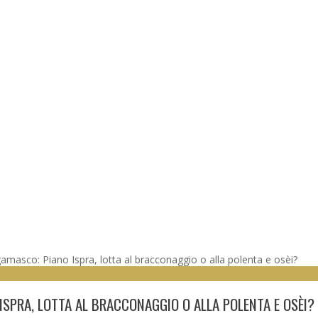
gamasco: Piano Ispra, lotta al bracconaggio o alla polenta e osèi?
ISPRA, LOTTA AL BRACCONAGGIO O ALLA POLENTA E OSÈI?