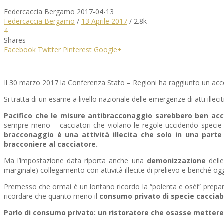
Federcaccia Bergamo
2017-04-13
Federcaccia Bergamo
/
13 Aprile 2017
/
2.8k
4
Shares
Facebook
Twitter
Pinterest
Google+
Il 30 marzo 2017 la Conferenza Stato – Regioni ha raggiunto un acc
Si tratta di un esame a livello nazionale delle emergenze di atti illeciti 
Pacifico che le misure antibracconaggio sarebbero ben acc
sempre meno – cacciatori che violano le regole uccidendo specie n
bracconaggio è una attività illecita che solo in una parte 
bracconiere al cacciatore.
Ma l’impostazione data riporta anche una
demonizzazione
delle
marginale) collegamento con attività illecite di prelievo e benché o
Premesso che ormai è un lontano ricordo la “polenta e oséi” preparata
ricordare che quanto meno il
consumo privato di specie cacciab
Parlo di consumo privato: un ristoratore che osasse mettere