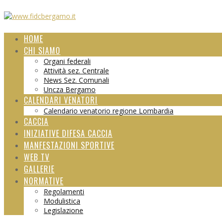
HOME
CHI SIAMO
Organi federali
Attività sez. Centrale
News Sez. Comunali
Uncza Bergamo
CALENDARI VENATORI
Calendario venatorio regione Lombardia
CACCIA
INIZIATIVE DIFESA CACCIA
MANFESTAZIONI SPORTIVE
WEB TV
GALLERIE
NORMATIVE
Regolamenti
Modulistica
Legislazione