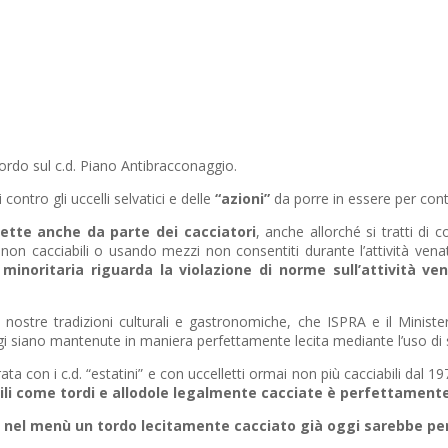
ordo sul c.d. Piano Antibracconaggio.
contro gli uccelli selvatici e delle
“azioni”
da porre in essere per contr
ette anche da parte dei cacciatori
, anche allorché si tratti di 
on cacciabili o usando mezzi non consentiti durante l’attività ven
minoritaria riguarda la violazione di norme sull’attività ve
 nostre tradizioni culturali e gastronomiche, che ISPRA e il Minis
ggi siano mantenute in maniera perfettamente lecita mediante l’uso di 
 con i c.d. “estatini” e con uccelletti ormai non più cacciabili dal 1
ili come tordi e allodole legalmente cacciate è perfettamente
 nel menù un tordo lecitamente cacciato già oggi sarebbe per