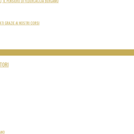
O, IL PENSIERO DI FEDERCACCIA BERGAMO
ATI GRAZIE AI NOSTRI CORSI
ATORI
ANO