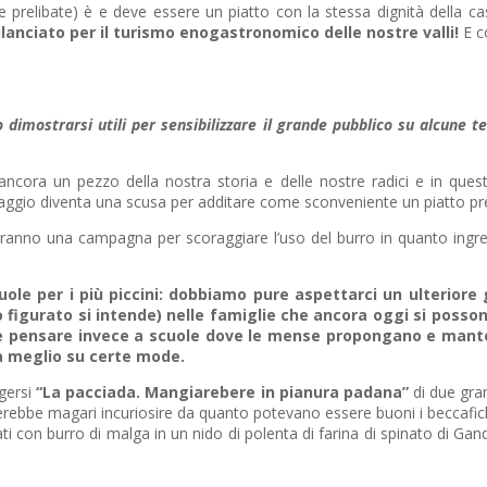
 prelibate) è e deve essere un piatto con la stessa dignità della cas
anciato per il turismo enogastronomico delle nostre valli!
E co
imostrarsi utili per sensibilizzare il grande pubblico su alcune te
 ancora un pezzo della nostra storia e delle nostre radici e in qu
aggio diventa una scusa per additare come sconveniente un piatto pr
iranno una campagna per scoraggiare l’uso del burro in quanto ingred
uole per i più piccini: dobbiamo pure aspettarci un ulteriore 
o figurato si intende) nelle famiglie che ancora oggi si posso
be pensare invece a scuole dove le mense propongano e manteng
la meglio su certe mode.
ggersi
“La pacciada. Mangiarebere in pianura padana”
di due gran
ascerebbe magari incuriosire da quanto potevano essere buoni i beccaf
i con burro di malga in un nido di polenta di farina di spinato di Ga