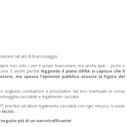
astare tali atti di bracconaggio.
colpire non solo i veri e propri bracconieri, ma anche quei – pochi e
atoria. E anche perché
leggendo il piano ISPRA si capisce che il
natoria, ma spesso l’opinione pubblica associa la figura del
tero vogliono combattere a prescindere dal loro eventuale (o ormai
selvaggina cacciabile e legalmente cacciata.
977 (ma fino ad allora legalmente cacciabili con ogni mezzo), si vuole
 lecito.
seguito più di un narcotrafficante!