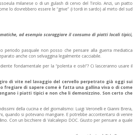
soeula milanese o di un gulash di cervo del Tirolo. Anzi, un piatto
me lo dovrebbero essere le “grive” (i tordi in sardo) al mirto del sud
matiche, ad esempio scoraggiare il consumo di piatti locali tipici,
esto periodo pasquale non posso che pensare alla guerra mediatica
eparato anche con selvaggina legalmente cacciabile.
iente fondamentale per la “polenta e osèi”? Ci lasceranno usare il
giro di vite nel lavaggio del cervello perpetrato già oggi sui
no fregiare di sapere come è fatta una gallina viva o di come
ano i piatti tipici e non che li demonizzino. Son certo che
dissimi della cucina e del giornalismo: Luigi Veronelli e Gianni Brera,
ichi, quando si potevano mangiare. E potrebbe accontentarsi di venire
ndino. Con un bicchiere di Valcalepio DOC. Giusto per pensare a quale