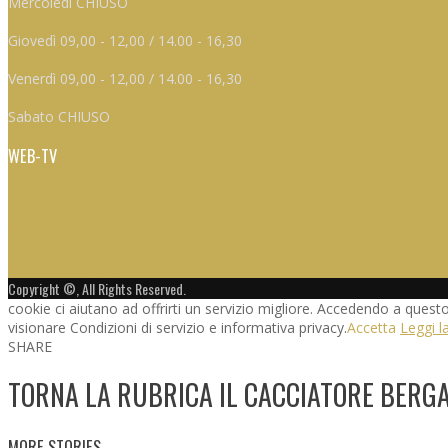
Mercoledì CHIUSO
Giovedì 09,00 - 12,00 / 14.00 - 16,30
Venerdì 09,00 - 12,00 / 14.00 - 16,30
Sabato CHIUSO
WEB-TV
Federcaccia Bergamo
L’85ESIMA EDIZIONE DELLA FIERA DEGLI UCCELLI DI ALMENNO A CURA DI FEDERCACCIA
5 Settembre 2019
Copyright ©, All Rights Reserved.
cookie ci aiutano ad offrirti un servizio migliore. Accedendo a quest
visionare Condizioni di servizio e informativa privacy.
Accetta
Leggi l
SHARE
TORNA LA RUBRICA IL CACCIATORE BERGA
MORE STORIES