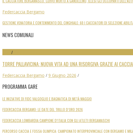
IL CACCIATORE BERGAMASCO. CERVO MORTO A GANDELLINO, ILLESI GLI OCCUPANTI DELL’AUT
Federcaccia Bergamo
GESTIONE VENATORIA E CONTENIMENTO DEL CINGHIALE: 60 I CACCIATORI DI SELEZIONE ABILIT
NEWS COMUNALI
NEWS
/
NEWS SEZ. COMUNALI
TORRE PALLAVICINA: NUOVA VITA AD UNA RISORGIVA GRAZIE AI CACCI
Federcaccia Bergamo
/
9 Giugno 2026
/
PROGRAMMA GARE
LE INIZIATIVE DI FIDC VALGOGLIO E BAGNATICA DI METÀ MAGGIO
FEDERCACCIA BERGAMO: LE DATE DEL TRILLO D’ORO 2026
FEDERCACCIA LOMBARDIA CAMPIONE D’ITALIA CON GLI ATLETI BERGAMASCHI
PERCORSO CACCIA E FOSSA OLIMPICA: CAMPIONATO INTERPROVINCIALE CON BERGAMO E MIL