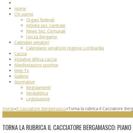
Home
Chi siamo
Organi federali
Attività sez. Centrale
News Sez. Comunali
Uncza Bergamo
Calendari venatori
Calendario venatorio regione Lombardia
Caccia
Iniziative difesa caccia
Manfestazioni sportive
Web Tv
Gallerie
Normative
Regolamenti
Modulistica
Legislazione
Home
»
Il Cacciatore Bergamasco
»
Torna la rubrica il Cacciatore Ber
IL CACCIATORE BERGAMASCO
TORNA LA RUBRICA IL CACCIATORE BERGAMASCO: PIANO 