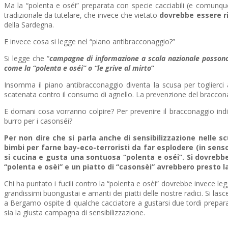
Ma la “polenta e oséi” preparata con specie cacciabili (e comunque
tradizionale da tutelare, che invece che vietato
dovrebbe essere ril
della Sardegna.
E invece cosa si legge nel “piano antibracconaggio?”
Si legge che “
campagne di informazione a scala nazionale possono d
come la “polenta e oséi” o “le grive al mirto
”
Insomma il piano antibracconaggio diventa la scusa per toglierci
scatenata contro il consumo di agnello. La prevenzione del braccon
E domani cosa vorranno colpire? Per prevenire il bracconaggio ind
burro per i casonséi?
Per non dire che si parla anche di sensibilizzazione nelle sc
bimbi per farne bay-eco-terroristi da far esplodere (in sens
si cucina e gusta una sontuosa “polenta e oséi”. Si dovreb
“polenta e osèi” e un piatto di “casonsèi” avrebbero presto 
Chi ha puntato i fucili contro la “polenta e osèi” dovrebbe invece le
grandissimi buongustai e amanti dei piatti delle nostre radici. Si l
a Bergamo ospite di qualche cacciatore a gustarsi due tordi preparat
sia la giusta campagna di sensibilizzazione.